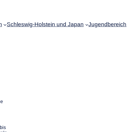
n
Schleswig-Holstein und Japan
Jugendbereich
ne
n
bis