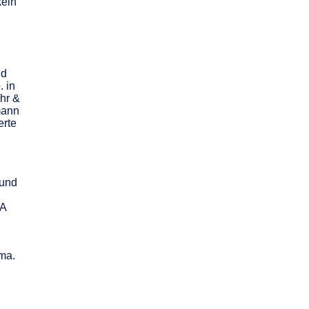
keln
nd
. in
hr &
mann
erte
 und
SA
ma.