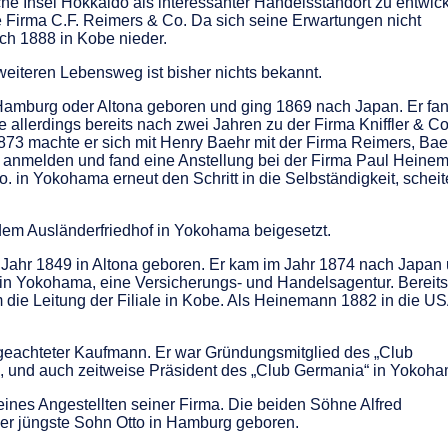
che Insel Hokkaido als interessanter Handelsstandort zu entwic
 Firma C.F. Reimers & Co. Da sich seine Erwartungen nicht
ich 1888 in Kobe nieder.
weiteren Lebensweg ist bisher nichts bekannt.
Hamburg oder Altona geboren und ging 1869 nach Japan. Er fa
 allerdings bereits nach zwei Jahren zu der Firma Kniffler & Co
1873 machte er sich mit Henry Baehr mit der Firma Reimers, Bae
 anmelden und fand eine Anstellung bei der Firma Paul Heine
 in Yokohama erneut den Schritt in die Selbständigkeit, scheit
em Ausländerfriedhof in Yokohama beigesetzt.
m Jahr 1849 in Altona geboren. Er kam im Jahr 1874 nach Japan
 in Yokohama, eine Versicherungs- und Handelsagentur. Bereits
ie Leitung der Filiale in Kobe. Als Heinemann 1882 in die U
geachteter Kaufmann. Er war Gründungsmitglied des „Club
h, und auch zeitweise Präsident des „Club Germania“ in Yokoha
eines Angestellten seiner Firma. Die beiden Söhne Alfred
er jüngste Sohn Otto in Hamburg geboren.