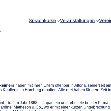
Sprachkurse
Veranstaltungen
Verei
V.
 Reimers
haben mit ihren Eltern offenbar in Altona, seinerzeit ei
s Kaufleute in Hamburg erhalten. Alle drei haben längere Zeit i
t – traf im Jahr 1868 in Japan ein und arbeitete bei der Firma
rdine, Matheson & Co., wo er mit einer kurzen Unterbrechung 