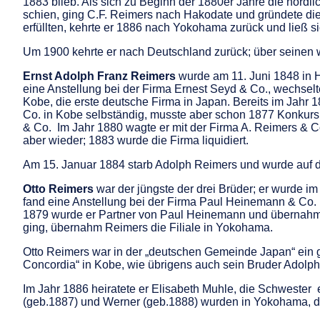
1883 blieb. Als sich zu Beginn der 1880er Jahre die nördli
schien, ging C.F. Reimers nach Hakodate und gründete die
erfüllten, kehrte er 1886 nach Yokohama zurück und ließ s
Um 1900 kehrte er nach Deutschland zurück; über seinen 
Ernst Adolph Franz Reimers
wurde am 11. Juni 1848 in 
eine Anstellung bei der Firma Ernest Seyd & Co., wechselte
Kobe, die erste deutsche Firma in Japan. Bereits im Jahr 
Co. in Kobe selbständig, musste aber schon 1877 Konkurs
& Co. Im Jahr 1880 wagte er mit der Firma A. Reimers & Co.
aber wieder; 1883 wurde die Firma liquidiert.
Am 15. Januar 1884 starb Adolph Reimers und wurde auf d
Otto Reimers
war der jüngste der drei Brüder; er wurde i
fand eine Anstellung bei der Firma Paul Heinemann & Co.
1879 wurde er Partner von Paul Heinemann und übernahm d
ging, übernahm Reimers die Filiale in Yokohama.
Otto Reimers war in der „deutschen Gemeinde Japan“ ein 
Concordia“ in Kobe, wie übrigens auch sein Bruder Adolp
Im Jahr 1886 heiratete er Elisabeth Muhle, die Schwester 
(geb.1887) und Werner (geb.1888) wurden in Yokohama, d