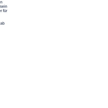
en
 sein
r für
 ab