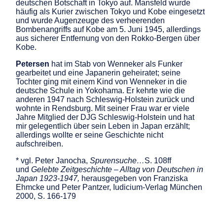
deutschen Botschaft in Tokyo auf. Mansfeld wurde
häufig als Kurier zwischen Tokyo und Kobe eingesetzt
und wurde Augenzeuge des verheerenden
Bombenangriffs auf Kobe am 5. Juni 1945, allerdings
aus sicherer Entfernung von den Rokko-Bergen über
Kobe.
Petersen
hat im Stab von Wenneker als Funker
gearbeitet und eine Japanerin geheiratet; seine
Tochter ging mit einem Kind von Wenneker in die
deutsche Schule in Yokohama. Er kehrte wie die
anderen 1947 nach Schleswig-Holstein zurück und
wohnte in Rendsburg. Mit seiner Frau war er viele
Jahre Mitglied der DJG Schleswig-Holstein und hat
mir gelegentlich über sein Leben in Japan erzählt;
allerdings wollte er seine Geschichte nicht
aufschreiben.
* vgl. Peter Janocha,
Spurensuche…
S. 108ff
und
Gelebte Zeitgeschichte – Alltag von Deutschen in
Japan 1923-1947,
herausgegeben von Franziska
Ehmcke und Peter Pantzer, Iudicium-Verlag München
2000, S. 166-179