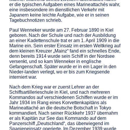
er die typischen Aufgaben eines Marineattachés wahr,
eine insbesondere im dienstlichen Verkehr mit
Japanern keine leichte Aufgabe, wie er in seinen
Tagebuchnotizen schrieb.
Paul Wenneker wurde am 27. Februar 1890 in Kiel
geboren. Nach der Schule und nach der Ausbildung
an einer Kadettenschule trat er am 1. April 1909 in die
Marine ein. Sein erster Einsatz im ersten Weltkrieg auf
dem kleinen Kreuzer „Mainz“ fand ein schnelles Ende,
denn bereits 1914 wurde sein Schiff in der Nordsee
versenkt, und so kam Wenneker in englische
Gefangenschaft. Später wurde er in ein Lager in den
Nieder-landen verlegt, wo er bis zum Kriegsende
interniert war.
Nach dem Krieg war er zuerst Lehrer an der
Schiffsartillerieschule in Kiel, und nach mehreren
Kommandos auf verschiedenen Schiffen wurde er im
Jahr 1934 im Rang eines Korvettenkapitäns als
Marineattaché an die deutsche Botschaft in Tokyo
kommandiert. Nach seiner Rückkehr 1937 übernahm
er als Kapitän zur See das Kommando auf dem
Panzerschiff „Deutschland“, das überwiegend im
Spanieneinsatz operierte. Im Dezember 1939 wurde