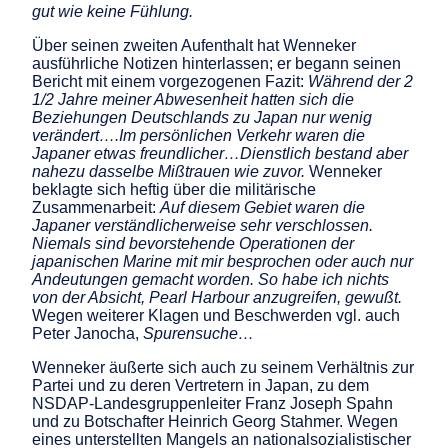
gut wie keine Fühlung.
Über seinen zweiten Aufenthalt hat Wenneker
ausführliche Notizen hinterlassen; er begann seinen
Bericht mit einem vorgezogenen Fazit:
Während der 2
1/2 Jahre meiner Abwesenheit hatten sich die
Beziehungen Deutschlands zu Japan nur wenig
verändert….Im persönlichen Verkehr waren die
Japaner etwas freundlicher…Dienstlich bestand aber
nahezu dasselbe Mißtrauen wie zuvor.
Wenneker
beklagte sich heftig über die militärische
Zusammenarbeit:
Auf diesem Gebiet waren die
Japaner verständlicherweise sehr verschlossen.
Niemals sind bevorstehende Operationen der
japanischen Marine mit mir besprochen oder auch nur
Andeutungen gemacht worden. So habe ich nichts
von der Absicht, Pearl Harbour anzugreifen, gewußt.
Wegen weiterer Klagen und Beschwerden vgl. auch
Peter Janocha,
Spurensuche…
Wenneker äußerte sich auch zu seinem Verhältnis
z
ur
Partei und zu deren Vertretern in Japan, zu dem
NSDAP-Landesgruppenleiter Franz Joseph Spahn
und zu Botschafter Heinrich Georg Stahmer. Wegen
eines unterstellten Mangels an nationalsozialistischer