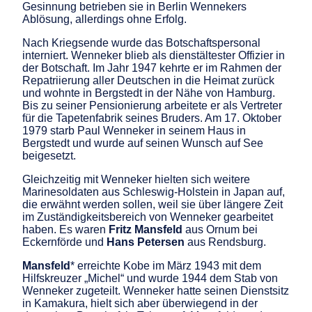
Gesinnung betrieben sie in Berlin Wennekers
Ablösung, allerdings ohne Erfolg.
Nach Kriegsende wurde das Botschaftspersonal
interniert. Wenneker blieb als dienstältester Offizier in
der Botschaft. Im Jahr 1947 kehrte er im Rahmen der
Repatriierung aller Deutschen in die Heimat zurück
und wohnte in Bergstedt in der Nähe von Hamburg.
Bis zu seiner Pensionierung arbeitete er als Vertreter
für die Tapetenfabrik seines Bruders. Am 17. Oktober
1979 starb Paul Wenneker in seinem Haus in
Bergstedt und wurde auf seinen Wunsch auf See
beigesetzt.
Gleichzeitig mit Wenneker hielten sich weitere
Marinesoldaten aus Schleswig-Holstein in Japan auf,
die erwähnt werden sollen, weil sie über längere Zeit
im Zuständigkeitsbereich von Wenneker gearbeitet
haben. Es waren
Fritz Mansfeld
aus Ornum bei
Eckernförde und
Hans Petersen
aus Rendsburg.
Mansfeld
* erreichte Kobe im März 1943 mit dem
Hilfskreuzer „Michel“ und wurde 1944 dem Stab von
Wenneker zugeteilt. Wenneker hatte seinen Dienstsitz
in Kamakura, hielt sich aber überwiegend in der