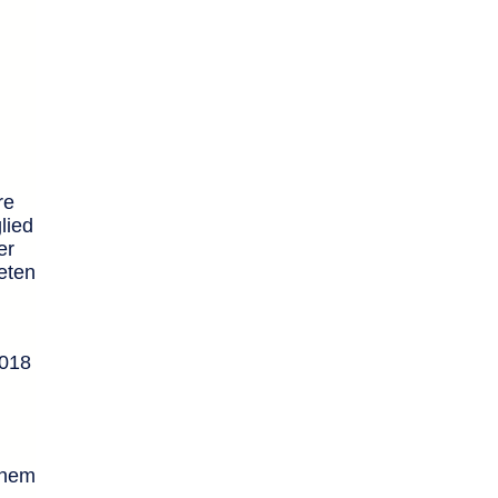
re
lied
er
eten
2018
inem