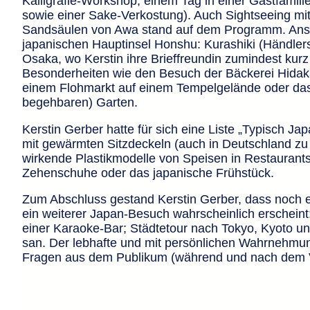
Kalligrafie-Workshop, einem Tag in einer Gastfamil
sowie einer Sake-Verkostung). Auch Sightseeing m
Sandsäulen von Awa stand auf dem Programm. Ansc
japanischen Hauptinsel Honshu: Kurashiki (Händlers
Osaka, wo Kerstin ihre Brieffreundin zumindest kurz
Besonderheiten wie den Besuch der Bäckerei Hidak
einem Flohmarkt auf einem Tempelgelände oder das 
begehbaren) Garten.
Kerstin Gerber hatte für sich eine Liste „Typisch 
mit gewärmten Sitzdeckeln (auch in Deutschland zu
wirkende Plastikmodelle von Speisen in Restaurants
Zehenschuhe oder das japanische Frühstück.
Zum Abschluss gestand Kerstin Gerber, dass noch ei
ein weiterer Japan-Besuch wahrscheinlich erschein
einer Karaoke-Bar; Städtetour nach Tokyo, Kyoto un
san. Der lebhafte und mit persönlichen Wahrnehmun
Fragen aus dem Publikum (während und nach dem Vo