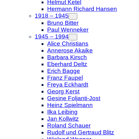
Helmut Ketel
Hermann Richard Hansen
1918 – 1945
Bruno Bitter
Paul Wenneker
1945 – 1994
Alice Christians
Annerose Akaike
Barbara Kirsch
Eberhard Deltz
Erich Bagge
Franz Faupel
Freya Eckhardt
Georg Kerst
Gesine Foljanti-Jost
Heinz Spielmann
Ilka Leibing
Jan Kollwitz
Roland Schauer
Rudolf und Gertraud Blitz