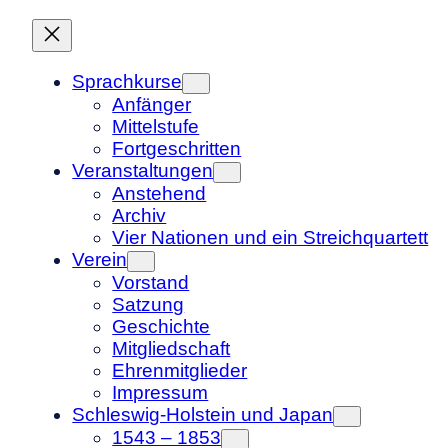
Sprachkurse
Anfänger
Mittelstufe
Fortgeschritten
Veranstaltungen
Anstehend
Archiv
Vier Nationen und ein Streichquartett
Verein
Vorstand
Satzung
Geschichte
Mitgliedschaft
Ehrenmitglieder
Impressum
Schleswig-Holstein und Japan
1543 – 1853