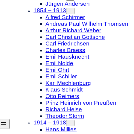
Jürgen Andersen
1854 – 1913
Alfred Schirmer
Andreas Paul Wilhelm Thomsen
Arthur Richard Weber
Carl Christian Gottsche
Carl Friedrichsen
Charles Braess
Emil Hausknecht
Emil Nolde
Emil Ohrt
Emil Schiller
Karl Mechlenburg
Klaus Schmidt
Otto Reimers
Prinz Heinrich von Preußen
Richard Heise
Theodor Storm
1914 – 1918
Hans Millies