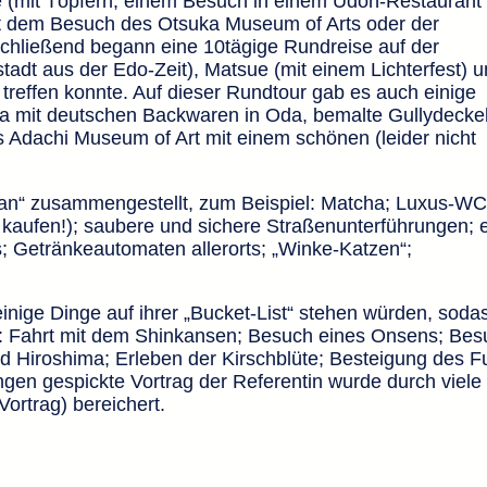
ie (mit Töpfern, einem Besuch in einem Udon-Restaurant
it dem Besuch des Otsuka Museum of Arts oder der
hließend begann eine 10tägige Rundreise auf der
tadt aus der Edo-Zeit), Matsue (mit einem Lichterfest) 
 treffen konnte. Auf dieser Rundtour gab es auch einige
a mit deutschen Backwaren in Oda, bemalte Gullydeckel
Adachi Museum of Art mit einem schönen (leider nicht
Japan“ zusammengestellt, zum Beispiel: Matcha; Luxus-WC
 kaufen!); saubere und sichere Straßenunterführungen; 
; Getränkeautomaten allerorts; „Winke-Katzen“;
nige Dinge auf ihrer „Bucket-List“ stehen würden, soda
t: Fahrt mit dem Shinkansen; Besuch eines Onsens; Bes
d Hiroshima; Erleben der Kirschblüte; Besteigung des Fu
gen gespickte Vortrag der Referentin wurde durch viele
rtrag) bereichert.