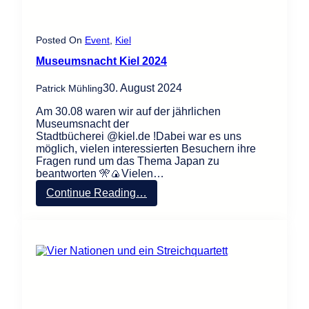
e
i
b
e
Posted On
Event
, 
Kiel
n
Museumsnacht Kiel 2024
d
i
30. August 2024
Patrick Mühling
e
A
Am 30.08 waren wir auf der jährlichen
n
Museumsnacht der
d
Stadtbücherei @kiel.de !Dabei war es uns
e
möglich, vielen interessierten Besuchern ihre
r
Fragen rund um das Thema Japan zu
e
beantworten 🎌🍙Vielen…
n
ü
:
Continue Reading…
b
M
e
u
r
s
J
e
a
u
p
m
a
s
n
n
?
a