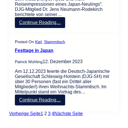
b
Reiseimpressionen eines Japan-Neulings“.
e
DJG-Mitglied Dr. Jens Neumann-Rodekirch
d
berichtete von seiner…
e
s
:
Continue Reading…
T
T
e
ō
n
k
Posted On
Kiel
, 
Stammtisch
n
y
o
ō
Festtage in Japan
s
,
“
K
12. Dezember 2023
Patrick Mühling
y
ō
Am 12.12.2023 feierte die Deutsch-Japanische
t
Gesellschaft Schleswig-Holstein (DJG-SH) mit
o
über 30 Personen (fast ein Drittel aller
u
Mitglieder!) ihren Weihnachts-Stammtisch. Im
n
Mittelpunkt stand ein Vortrag des…
d
m
:
Continue Reading…
e
F
h
e
Vorherige Seite
1
2
3
4
Nächste Seite
r
s
t
t