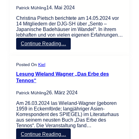
2
14. Mai 2024
Patrick Mühling
0
2
Christina Pietsch berichtete am 14.05.2024 vor
4
14 Mitgliedern der DJG-SH über „Sento –
Japanische Badehäuser im Wandel“. In ihrem
lebhaften und von vielen eigenen Erfahrungen…
:
Continue Reading…
S
e
n
Posted On
Kiel
t
o
Lesung Wieland Wagner „Das Erbe des
–
Tennos“
J
a
26. März 2024
Patrick Mühling
p
a
Am 26.03.2024 las Wieland-Wagner (geboren
n
1959 in Eckernförde; langjähriger Asien-
i
Korrespondent des SPIEGEL) im Literaturhaus
s
aus seinem neusten Buch „Das Erbe des
c
Tennos“. Die Veranstaltung fand…
h
e
:
Continue Reading…
B