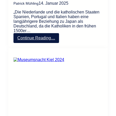
14. Januar 2025
Patrick Mühling
„Die Niederlande und die katholischen Staaten
Spanien, Portugal und Italien haben eine
langjährigere Beziehung zu Japan als
Deutschland, da die Katholiken in den frühen
1500er…
:
Continue Reading…
W
a
s
d
e
n
k
e
n
u
n
d
s
c
h
r