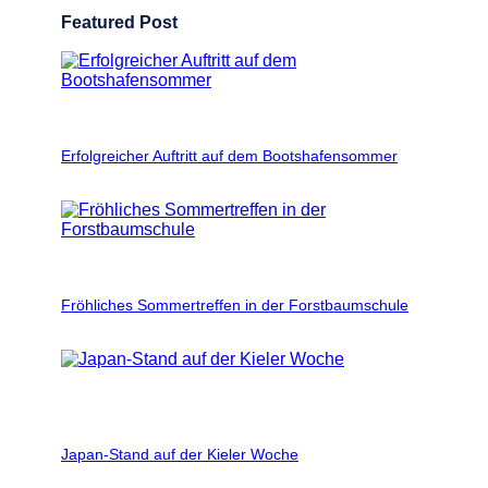
a
Featured Post
g
e
i
n
J
a
p
Erfolgreicher Auftritt auf dem Bootshafensommer
a
n
Fröhliches Sommertreffen in der Forstbaumschule
Japan-Stand auf der Kieler Woche