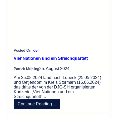
c
h
t
K
i
e
l
2
0
2
4
Posted On
Kiel
Vier Nationen und ein Streichquartett
25. August 2024
Patrick Mühling
Am 25.08.2024 fand nach Lübeck (25.05.2024)
und Oetjendorf im Kreis Stormarn (16.06.2024)
das dritte der von der DJG-SH organisierten
Konzerte „Vier Nationen und ein
Streichquartett“…
:
Continue Reading…
V
i
e