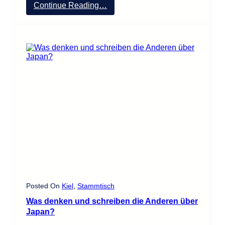
:
Continue Reading…
N
e
u
e
r
A
n
f
ä
n
g
e
r
k
u
r
s
2
0
2
Posted On
Kiel
, 
Stammtisch
5
Was denken und schreiben die Anderen über
!
Japan?