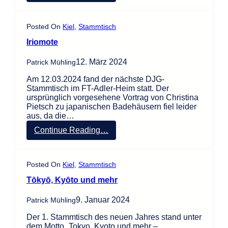
L
a
e
d
s
e
Posted On
Kiel
, 
Stammtisch
u
h
n
Iriomote
ä
g
u
W
12. März 2024
Patrick Mühling
s
i
e
e
Am 12.03.2024 fand der nächste DJG-
r
l
Stammtisch im FT-Adler-Heim statt. Der
i
a
ursprünglich vorgesehene Vortrag von Christina
m
n
Pietsch zu japanischen Badehäusern fiel leider
W
d
aus, da die…
a
W
n
a
:
Continue Reading…
d
g
I
e
n
r
l
e
i
Posted On
Kiel
, 
Stammtisch
r
o
„
m
Tōkyō, Kyōto und mehr
D
o
a
t
9. Januar 2024
Patrick Mühling
s
e
E
Der 1. Stammtisch des neuen Jahres stand unter
r
dem Motto „Tokyo, Kyoto und mehr –