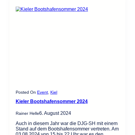
r
N
a
t
i
o
n
e
n
u
n
d
e
i
n
S
t
Posted On
Event
, 
Kiel
r
Kieler Bootshafensommer 2024
e
i
6. August 2024
Rainer Helle
c
h
Auch in diesem Jahr war die DJG-SH mit einem
q
Stand auf dem Bootshafensommer vertreten. Am
u
03.08.2024 von 15 bis 22 Uhr war es den